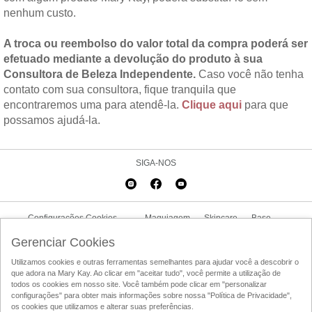
nenhum custo.
A troca ou reembolso do valor total da compra poderá ser
efetuado mediante a devolução do produto à sua
Consultora de Beleza Independente.
Caso você não tenha
contato com sua consultora, fique tranquila que
encontraremos uma para atendê-la.
Clique aqui
para que
possamos ajudá-la.
SIGA-NOS
Configurações Cookies
Maquiagem
Skincare
Base
Delineador
Promoções
Trabalhe Conosco
Fale Conosco
Gerenciar Cookies
Utilizamos cookies e outras ferramentas semelhantes para ajudar você a descobrir o
Politica de Privacidade
Condições de Utilização
Código de Conduta
que adora na Mary Kay. Ao clicar em "aceitar tudo", você permite a utilização de
todos os cookies em nosso site. Você também pode clicar em "personalizar
Acesso ao Em Sintonia
Localizador de Consultoras de Beleza
configurações" para obter mais informações sobre nossa "Política de Privacidade",
os cookies que utilizamos e alterar suas preferências.