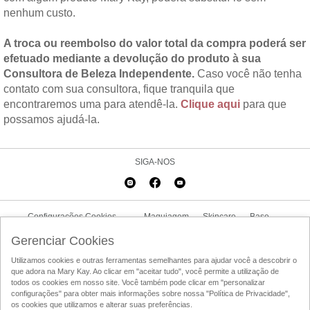
nenhum custo.
A troca ou reembolso do valor total da compra poderá ser
efetuado mediante a devolução do produto à sua
Consultora de Beleza Independente.
Caso você não tenha
contato com sua consultora, fique tranquila que
encontraremos uma para atendê-la.
Clique aqui
para que
possamos ajudá-la.
SIGA-NOS
Configurações Cookies
Maquiagem
Skincare
Base
Delineador
Promoções
Trabalhe Conosco
Fale Conosco
Gerenciar Cookies
Utilizamos cookies e outras ferramentas semelhantes para ajudar você a descobrir o
Politica de Privacidade
Condições de Utilização
Código de Conduta
que adora na Mary Kay. Ao clicar em "aceitar tudo", você permite a utilização de
todos os cookies em nosso site. Você também pode clicar em "personalizar
Acesso ao Em Sintonia
Localizador de Consultoras de Beleza
configurações" para obter mais informações sobre nossa "Política de Privacidade",
os cookies que utilizamos e alterar suas preferências.